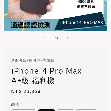
1
/
5
送保護殼+保護貼+充電線
iPhone14 Pro Max
A+級 福利機
Regular
NT$ 23,868
price
顔色