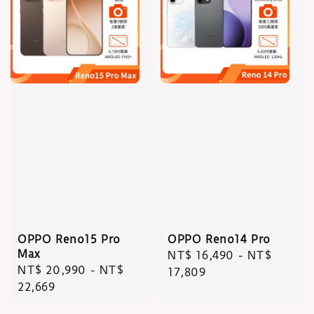
OPPO Reno15 Pro
OPPO Reno14 Pro
Max
Regular
NT$ 16,490
-
NT$
Regular
NT$ 20,990
-
NT$
price
17,809
price
22,669