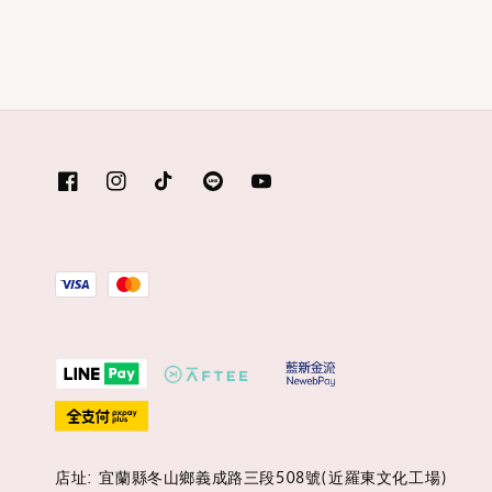
店址: 宜蘭縣冬山鄉義成路三段508號(近羅東文化工場)