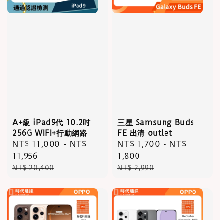
A+級 iPad9代 10.2吋
三星 Samsung Buds
256G WIFI+行動網路
FE 出清 outlet
Sale
NT$ 11,000
-
NT$
Sale
NT$ 1,700
-
NT$
price
11,956
price
1,800
Regular
Regular
NT$ 20,400
NT$ 2,990
price
price