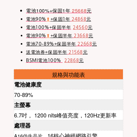
電池100%+保固1年
25668
元
電池90%
⬆︎
+保固1年
24868
元
電池100%+保固半年
24560
元
電池90%
⬆︎
+保固半年
23668
元
電池70-89%+保固半年
22668
元
送電池券+保固半年
21568
元
BSMI電池100%
22868
元
規格與功能表
電池健康度
70-89%
主螢幕
6.7吋， 1200 nits峰值亮度，120Hz
更新率
處理器
16核心神經網路引擎
A16仿生晶片，