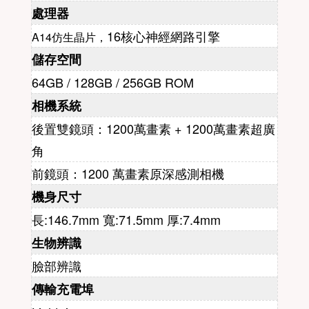
處理器
16核心神經網路引擎
A14仿生晶片，
儲存空間
64GB / 128GB / 256GB ROM
相機系統
後置雙鏡頭：1200萬畫素 + 1200萬畫素超廣
角
前鏡頭：1200 萬畫素原深感測相機
機身尺寸
長:146.7mm 寬:71.5mm 厚:7.4mm
生物辨識
臉部辨識
傳輸充電埠