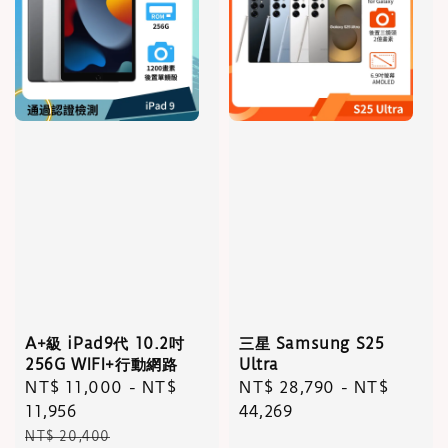
A+級 iPad9代 10.2吋
三星 Samsung S25
256G WIFI+行動網路
Ultra
Sale
NT$ 11,000
-
NT$
Regular
NT$ 28,790
-
NT$
price
11,956
price
44,269
Regular
NT$ 20,400