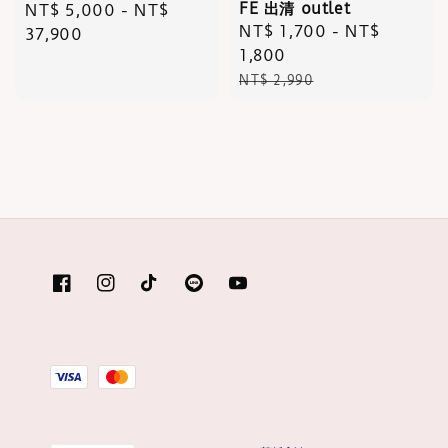
FE 出清 outlet
Regular
NT$ 5,000
-
NT$
Sale
NT$ 1,700
-
NT$
price
37,900
price
1,800
Regular
NT$ 2,990
price