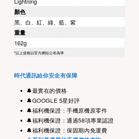
Lightning
顏色
黑、白、紅、綠、藍、紫
重量
162g
*以上規格以官方網站公布為準
時代通訊給你安全有保障
🔔
最實在的價格
🔔
GOOGLE 5星好評
🔔福利機
保證：手機原機原零件
🔔福利機保證：
通過58項專業認證
🔔福利機保證：保固期內免運費