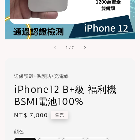
1
/
7
送保護殼+保護貼+充電線
iPhone12 B+級 福利機
BSMI電池100%
Regular
NT$ 7,800
售完
price
顔色