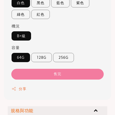
白色
黑色
藍色
紫色
綠色
紅色
機況
B+級
容量
64G
128G
256G
售完
分享
規格與功能