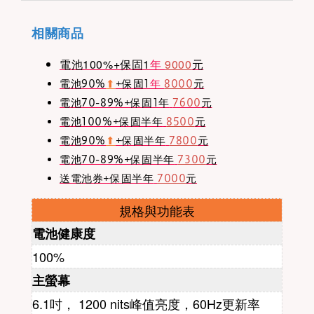
相關商品
電池100%+保固1
年
9000
元
電池90%
⬆︎
+保固1
年
8000
元
電池70-89%+保固1年
7600
元
電池100%+保固半年
8500
元
電池90%
⬆︎
+保固半年
7800
元
電池70-89%+保固半年
7300
元
送電池券+保固半年
7000
元
規格與功能表
電池健康度
100%
主螢幕
6.1吋， 1200 nits峰值亮度，60Hz
更新率