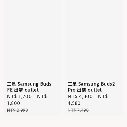
三星 Samsung Buds
三星 Samsung Buds2
FE 出清 outlet
Pro 出清 outlet
Sale
NT$ 1,700
-
NT$
Sale
NT$ 4,300
-
NT$
price
1,800
price
4,580
Regular
Regular
NT$ 2,990
NT$ 7,490
price
price