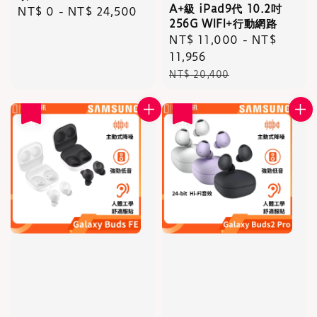
A+級 iPad9代 10.2吋
Regular
NT$ 0
-
NT$ 24,500
256G WIFI+行動網路
price
Sale
NT$ 11,000
-
NT$
price
11,956
Regular
NT$ 20,400
price
優惠
優惠