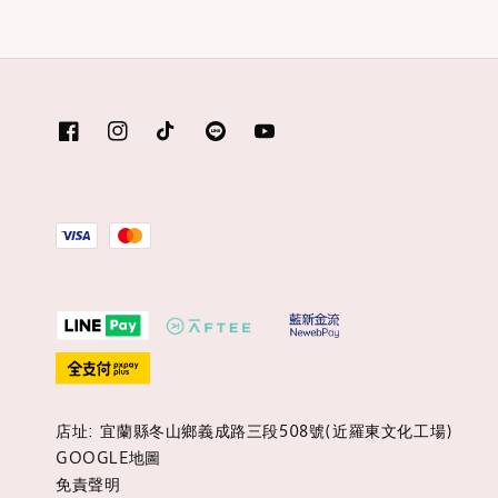
店址: 宜蘭縣冬山鄉義成路三段508號(近羅東文化工場)
GOOGLE地圖
免責聲明