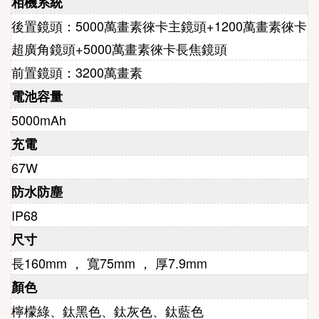
相機系統
後置鏡頭：5000萬畫素
徠卡
主鏡頭+1200萬畫素徠卡
超廣角鏡頭+5000萬畫素
徠卡
長焦鏡頭
前置鏡頭：3200萬畫素
電池容量
5000mAh
充電
67W
防水防塵
IP68
尺寸
長160mm ， 寬75mm ， 厚7.9mm
顏色
檸檬綠、鈦
黑色、鈦灰色、鈦藍色