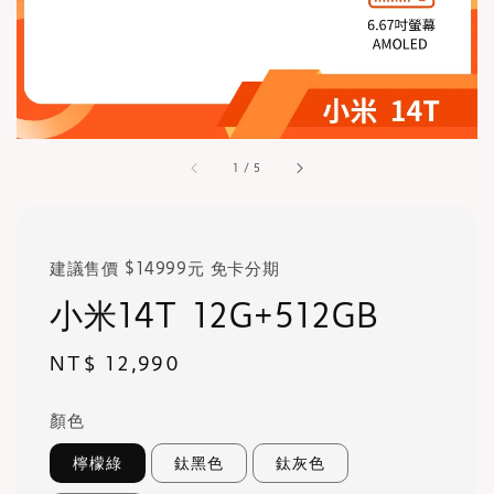
1
/
5
建議售價 $14999元 免卡分期
小米14T 12G+512GB
Regular
NT$ 12,990
price
顏色
檸檬綠
鈦黑色
鈦灰色