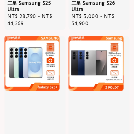
三星 Samsung S25
三星 Samsung S26
Ultra
Ultra
Regular
NT$ 28,790
-
NT$
Regular
NT$ 5,000
-
NT$
price
44,269
price
54,900