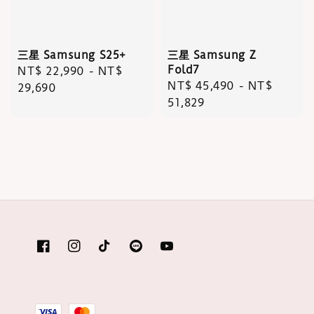
三星 Samsung S25+
三星 Samsung Z
Fold7
Regular
NT$ 22,990
-
NT$
Regular
NT$ 45,490
-
NT$
price
29,690
price
51,829