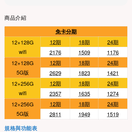
商品介紹
免卡分期
12期
18期
24期
12+128
G
wifi
2176
1509
1176
12期
18期
24期
12+128G
5G版
2629
1823
1421
12期
18期
24期
12+256
G
wifi
2357
1635
1274
12期
18期
24期
12+256
G
5G版
2811
1949
1519
規格與功能表