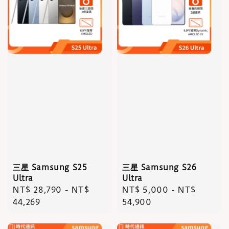
三星 Samsung S25
三星 Samsung S26
Ultra
Ultra
Regular
NT$ 28,790
-
NT$
Regular
NT$ 5,000
-
NT$
price
44,269
price
54,900