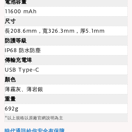
電池容量
11600 mAh
尺寸
長208.6mm，寬326.3mm，厚5.1mm
防護等級
IP68 防水防塵
傳輸充電埠
USB Type-C
顏色
薄霧灰、薄岩銀
重量
692g
*以上規格以原廠官網說明為主
時代通訊給你安全有保障