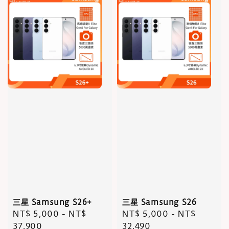
三星 Samsung S26+
三星 Samsung S26
Regular
NT$ 5,000
-
NT$
Regular
NT$ 5,000
-
NT$
price
37,900
price
32,490