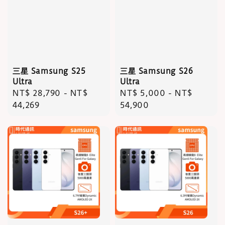
三星 Samsung S25
三星 Samsung S26
Ultra
Ultra
Regular
NT$ 28,790
-
NT$
Regular
NT$ 5,000
-
NT$
price
44,269
price
54,900