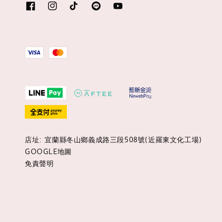
店址: 宜蘭縣冬山鄉義成路三段508號(近羅東文化工場)
GOOGLE地圖
免責聲明