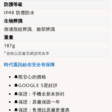
防護等級
IP48 防塵防水
生物辨識
側邊指紋辨識、臉部辨識
重量
187g
*規格以原廠官網說明為準
時代通訊給你安全有保障
🔔
熊甘心的價格
🔔
GOOGLE 5星好評
🔔
保證：手機全新未拆封
🔔保證：原廠保固一年
🔔保證：售價比原廠更優惠