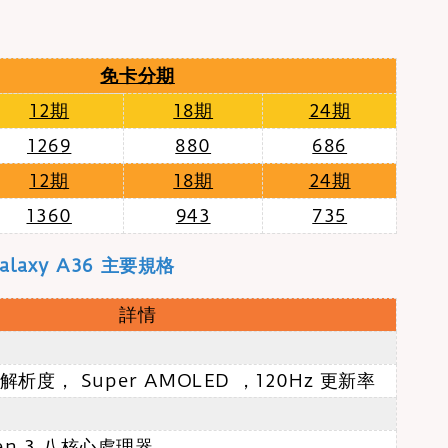
免卡分期
12期
18期
24期
1269
880
686
12期
18期
24期
1360
943
735
alaxy A36 主要規格
詳情
+ 解析度， Super AMOLED ，120Hz 更新率
en 3 八核心處理器