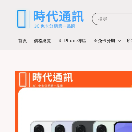
搜尋
首頁
價格總覧
📱iPhone專區
📳免卡分期
所