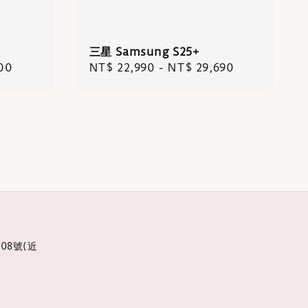
三星 Samsung S25+
00
Regular
NT$ 22,990
-
NT$ 29,690
price
08號(近