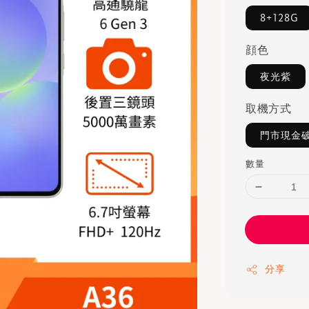
8+128G
顔色
夜光紫
取機方式
門市現金
數量
分享