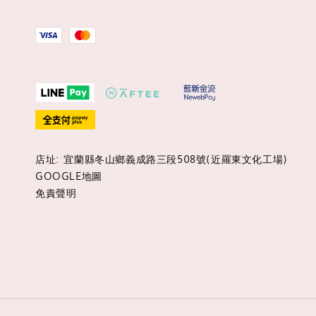
店址: 宜蘭縣冬山鄉義成路三段508號(近羅東文化工場)
GOOGLE地圖
免責聲明