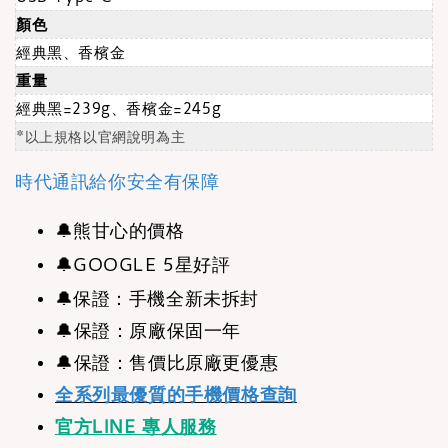
顏色
經典黑、香檳金
重量
經典黑=239g、香檳金=245g
*以上規格以官網說明為主
時代通訊給你安全有保障
🔔
熊甘心的價格
🔔
GOOGLE 5星好評
🔔
保證：手機全新未拆封
🔔保證：原廠保固一年
🔔保證：售價比原廠更優惠
全系列最優質的手機價格查詢
官方LINE 專人服務