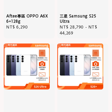
Aftee專區 OPPO A6X
三星 Samsung S25
6+128g
Ultra
Regular
NT$ 6,290
Regular
NT$ 28,790
-
NT$
price
price
44,269