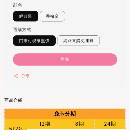
顔色
經典黑
香檳金
選購方式
門市付現破盤價
網路直購免運費
售完
分享
商品介紹
免卡分期
12期
18期
24期
512G