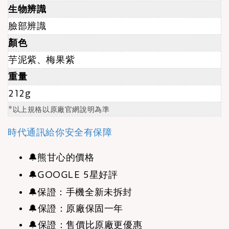
生物辨識
臉部辨識
顏色
芋泥紫、梅果
紫
重量
212g
*以上規格以原廠官網說明為準
時代通訊給你安全有保障
🔔
熊甘心的價格
🔔
GOOGLE 5星好評
🔔
保證：手機全新未拆封
🔔保證：原廠保固一年
🔔保證：售價比原廠更優惠