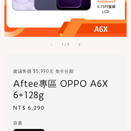
1
/
3
建議售價 $5,990元 免卡分期
Aftee專區 OPPO A6X
6+128g
Regular
NT$ 6,290
price
容量