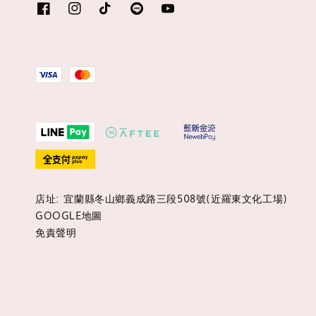
店址: 宜蘭縣冬山鄉義成路三段508號(近羅東文化工場)
GOOGLE地圖
免責聲明