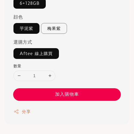
6+128GB
顔色
芋泥紫
梅果紫
選購方式
Aftee 線上購買
數量
加入購物車
分享