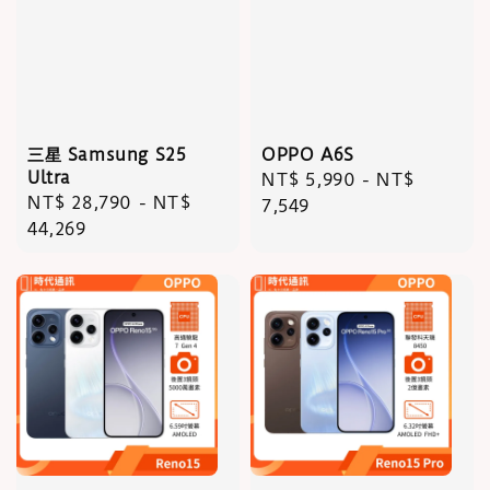
三星 Samsung S25
OPPO A6S
Ultra
Regular
NT$ 5,990
-
NT$
Regular
NT$ 28,790
-
NT$
price
7,549
price
44,269