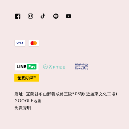
店址: 宜蘭縣冬山鄉義成路三段508號(近羅東文化工場)
GOOGLE地圖
免責聲明