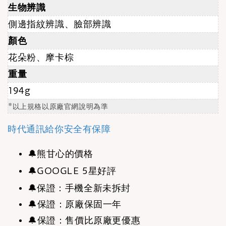
生物辨識
側邊指紋辨識、臉部辨識
顏色
花朵粉、摩卡棕
重量
194g
*以上規格以原廠官網說明為準
時代通訊給你安全有保障
🔔
熊甘心的價格
🔔
GOOGLE 5星好評
🔔
保證：手機全新未拆封
🔔保證：原廠保固一年
🔔保證：售價比原廠更優惠