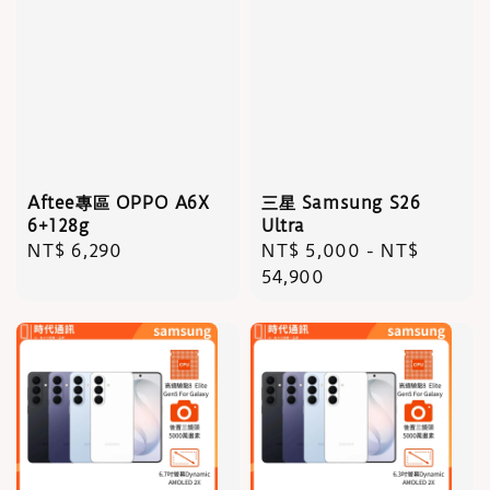
Aftee專區 OPPO A6X
三星 Samsung S26
6+128g
Ultra
Regular
NT$ 6,290
Regular
NT$ 5,000
-
NT$
price
price
54,900