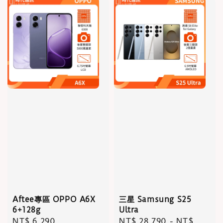
Aftee專區 OPPO A6X
三星 Samsung S25
6+128g
Ultra
Regular
NT$ 6,290
Regular
NT$ 28,790
-
NT$