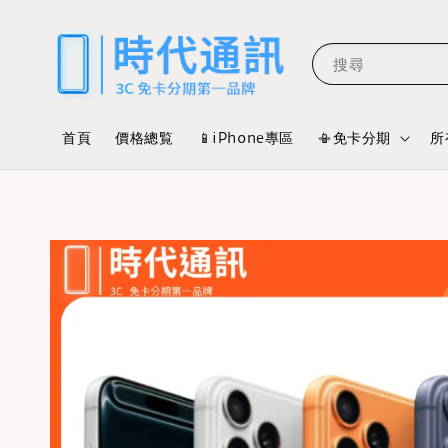
搜尋
首頁
價格總覧
📱iPhone專區
📳免卡分期
所