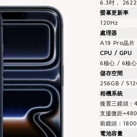
6.3吋， 2622
螢幕更新率
120Hz
處理器
A19 Pro晶
CPU / GPU
6核心 / 6核心
儲存空間
256GB / 51
相機系統
後置三鏡頭：4,
支援微距+48
前鏡頭：180
電池容量