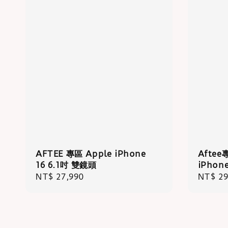
AFTEE 專區 Apple iPhone
Aftee
16 6.1吋 雙鏡頭
iPhon
Regular
NT$ 27,990
Regula
NT$ 29
price
price