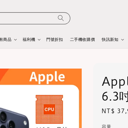
有商品
福利機
門號折扣
二手機收購價
快訊新知
App
6.3
Regular
NT$ 37,
price
容量