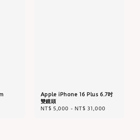
mm
Apple iPhone 16 Plus 6.7吋
雙鏡頭
Regular
NT$ 5,000
-
NT$ 31,000
price