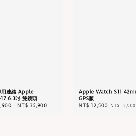
專用連結 Apple
Apple Watch S11 42
e17 6.3吋 雙鏡頭
GPS版
r
,900
-
NT$ 36,900
Sale
NT$ 12,500
Regular
NT$ 12,900
price
price