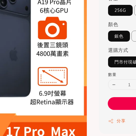
256G
顏色
銀色
選購方式
門市付現
數量
分享