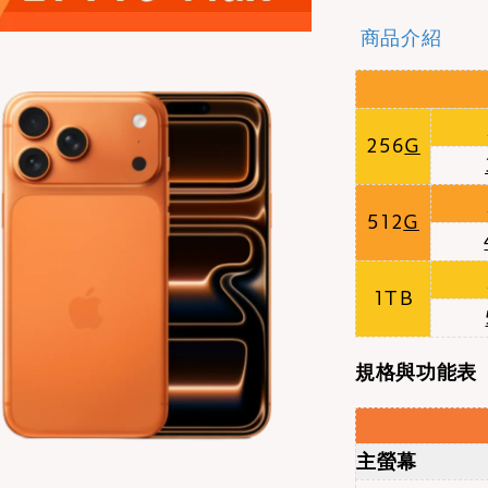
商品介紹
256
G
512
G
1TB
規格與功能表
主螢幕