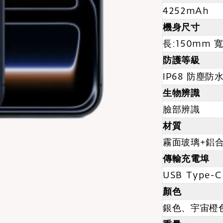
4252mAh
機身尺寸
長:150mm 寬
防護等級
IP68 防塵防
生物辨識
臉部辨識
材質
霧面玻璃+鋁
傳輸充電埠
USB Type-C
顏色
銀色、宇宙橙