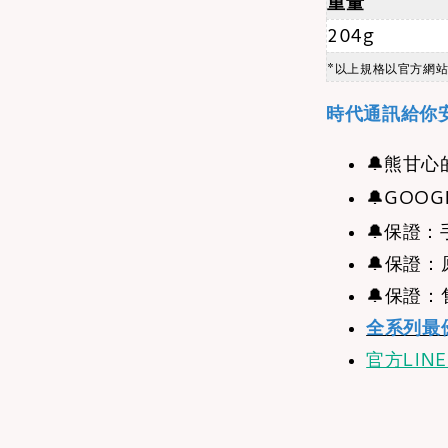
重量
204g
*以上規格以官方網
時代通訊給你
🔔
熊甘心
🔔
GOOG
🔔
保證：
🔔保證
🔔保證
全系列最
官方LIN