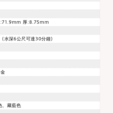
:71.9mm 厚:8.75mm
水 (水深6公尺可達30分鐘)
合金
色、藏藍色