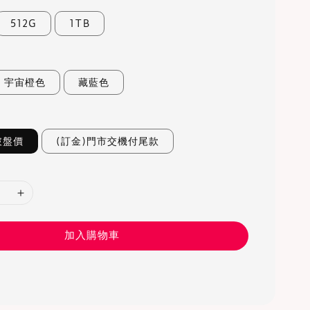
512G
1TB
宇宙橙色
藏藍色
破盤價
(訂金)門市交機付尾款
加入購物車