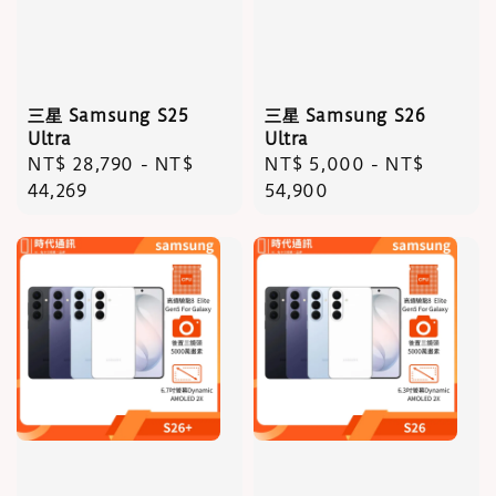
三星 Samsung S25
三星 Samsung S26
Ultra
Ultra
Regular
NT$ 28,790
-
NT$
Regular
NT$ 5,000
-
NT$
price
44,269
price
54,900