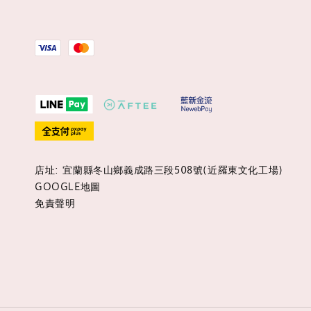
店址: 宜蘭縣冬山鄉義成路三段508號(近羅東文化工場)
GOOGLE地圖
免責聲明