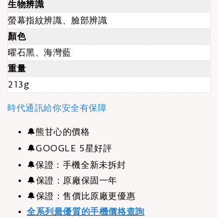
生物辨識
螢幕指紋辨識、臉部辨識
顏色
曜石黑、海灣藍
重量
213g
時代通訊給你安全有保障
🔔
熊甘心的價格
🔔
GOOGLE 5星好評
🔔
保證：手機全新未拆封
🔔保證：原廠保固一年
🔔保證：售價比原廠更優惠
全系列最優質的手機價格查詢