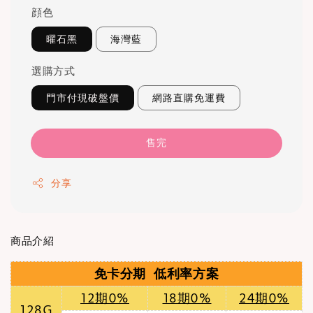
顔色
曜石黑
海灣藍
選購方式
門市付現破盤價
網路直購免運費
售完
分享
商品介紹
免卡分期 低利率方案
12期0%
18期0%
24期0%
128G