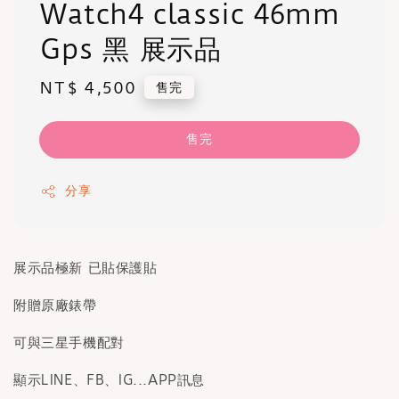
Watch4 classic 46mm
Gps 黑 展示品
Regular
NT$ 4,500
售完
price
售完
分享
展示品極新 已貼保護貼
附贈原廠錶帶
可與三星手機配對
顯示LINE、FB、IG...APP訊息