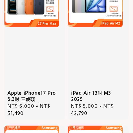
Apple iPhone17 Pro
iPad Air 13吋 M3
6.3吋 三鏡頭
2025
Regular
NT$ 5,000
-
NT$
Regular
NT$ 5,000
-
NT$
price
51,490
price
42,790