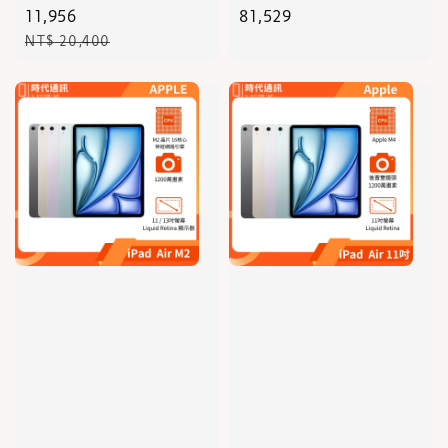
price
11,956
price
81,529
Regular
NT$ 20,400
price