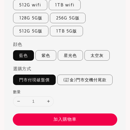
512G wifi
1TB wifi
128G 5G版
256G 5G版
512G 5G版
1TB 5G版
顔色
藍色
紫色
星光色
太空灰
選購方式
門市付現破盤價
(訂金)門市交機付尾款
數量
加入購物車