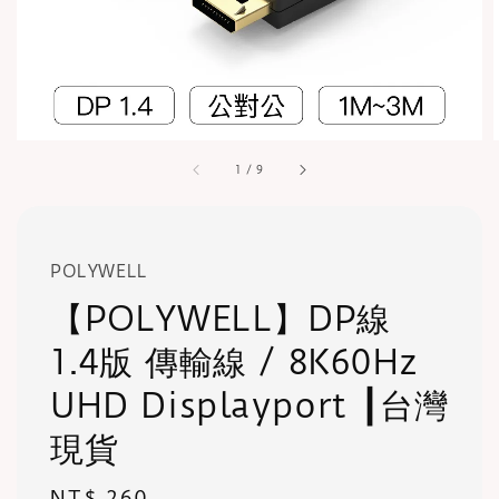
1
/
9
POLYWELL
【POLYWELL】DP線
1.4版 傳輸線 / 8K60Hz
UHD Displayport ┃台灣
現貨
Regular
NT$ 260