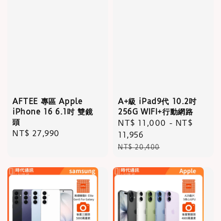
AFTEE 專區 Apple
A+級 iPad9代 10.2吋
iPhone 16 6.1吋 雙鏡
256G WIFI+行動網路
頭
Sale
NT$ 11,000
-
NT$
Regular
NT$ 27,990
price
11,956
price
Regular
NT$ 20,400
price