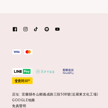
店址: 宜蘭縣冬山鄉義成路三段508號(近羅東文化工場)
GOOGLE地圖
免責聲明