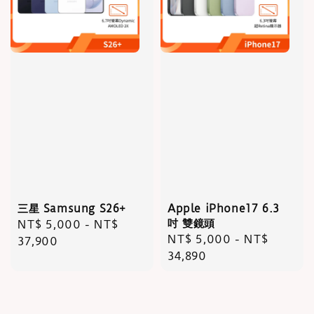
三星 Samsung S26+
Apple iPhone17 6.3
吋 雙鏡頭
Regular
NT$ 5,000
-
NT$
Regular
NT$ 5,000
-
NT$
price
37,900
price
34,890