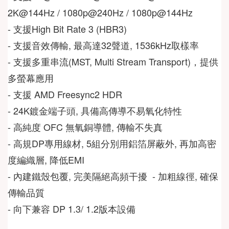
2K@144Hz / 1080p@240Hz / 1080p@144Hz  
- 支援High Bit Rate 3 (HBR3)  
- 支援音效傳輸, 最高達32聲道, 1536kHz取樣率  
- 支援多重串流(MST, Multi Stream Transport)，提供
多螢幕應用  
- 支援 AMD Freesync2 HDR  
- 24K鍍金端子頭, 具備高傳導不易氧化特性  
- 高純度 OFC 無氧銅導體, 傳輸不失真  
- 高規DP專用線材, 5組分別用鋁箔屏蔽外, 再加高密
度編織層, 降低EMI  
- 內建鐵殼包覆, 完美隔絕高頻干擾  - 加粗線徑, 確保
傳輸品質  
- 向下兼容 DP 1.3/ 1.2版本設備 