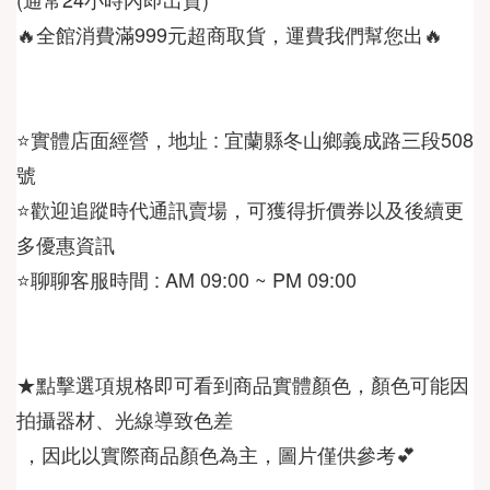
🔥全館消費滿999元超商取貨，運費我們幫您出🔥
⭐️實體店面經營，地址 : 宜蘭縣冬山鄉義成路三段508
⭐️歡迎追蹤時代通訊賣場，可獲得折價券以及後續更
⭐️聊聊客服時間 : AM 09:00 ~ PM 09:00
★點擊選項規格即可看到商品實體顏色，顏色可能因
 ，因此以實際商品顏色為主，圖片僅供參考💕