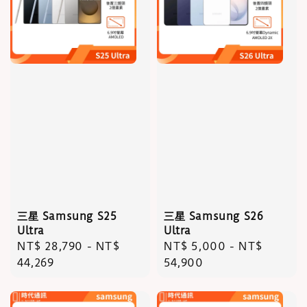
三星 Samsung S25
三星 Samsung S26
Ultra
Ultra
Regular
NT$ 28,790
-
NT$
Regular
NT$ 5,000
-
NT$
price
44,269
price
54,900