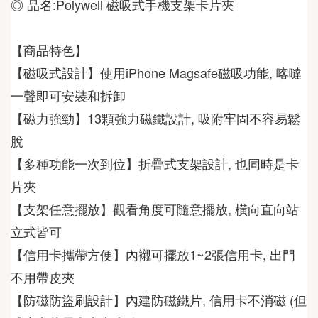
◎ 品名:
Polywell 磁吸式手機支架卡片夾
【磁吸式設計】使用iPhone Magsafe磁吸功能, 喀噠
一聲即可安裝和拆卸
【磁力強勁】13顆強力磁鐵設計, 吸附牢固不容易鬆
脫
【多種功能一次到位】折疊式支架設計, 也同時是卡
片夾
【支架任意擺放】觀看角度可隨意擺放, 橫向直向站
立式皆可
【信用卡攜帶方便】內襯可擺放1~2張信用卡, 出門
不用帶皮夾
【防磁防盜刷設計】內建防磁鐵片, 信用卡不消磁 (但