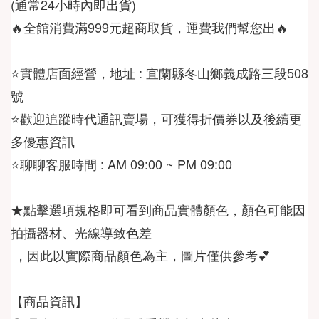
🔥全館消費滿999元超商取貨，運費我們幫您出🔥
⭐️實體店面經營，地址 : 宜蘭縣冬山鄉義成路三段508
⭐️歡迎追蹤時代通訊賣場，可獲得折價券以及後續更
⭐️聊聊客服時間 : AM 09:00 ~ PM 09:00
★點擊選項規格即可看到商品實體顏色，顏色可能因
 ，因此以實際商品顏色為主，圖片僅供參考💕