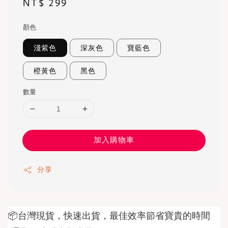
Regular
NT$ 299
price
顏色
淺紫色
深灰色
寶藍色
橙黃色
黑色
數量
加入購物車
分享
📦台灣現貨，快速出貨，最佳效率節省寶貴的時間