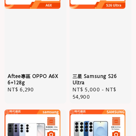
Aftee專區 OPPO A6X
三星 Samsung S26
6+128g
Ultra
Regular
NT$ 6,290
Regular
NT$ 5,000
-
NT$
price
price
54,900