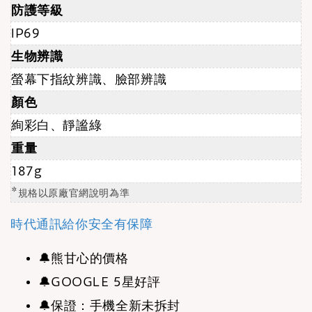
防護等級
IP69
生物辨識
螢幕下指紋辨識、臉部辨識
顏色
絢彩白、靜謐綠
重量
187g
*
規格以原廠官網說明為準
時代通訊給你安全有保障
🔔
熊甘心的價格
🔔
GOOGLE 5星好評
🔔
保證：手機全新未拆封