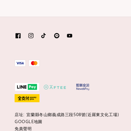
店址: 宜蘭縣冬山鄉義成路三段508號(近羅東文化工場)
GOOGLE地圖
免責聲明