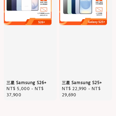
三星 Samsung S26+
三星 Samsung S25+
Regular
NT$ 5,000
-
NT$
Regular
NT$ 22,990
-
NT$
price
37,900
price
29,690