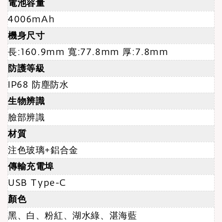
電池容量
4006mAh
機身尺寸
長:160.9mm 寬:77.8mm 厚:7.8mm
防護等級
IP68 防塵防水
生物辨識
臉部辨識
材質
注色玻璃+鋁合金
傳輸充電埠
USB Type-C
顏色
黑、白、粉紅、湖水綠、湛海藍