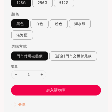
128G
256G
512G
顏色
黑色
白色
粉色
湖水綠
湛海藍
選購方式
門市付現破盤價
(訂金)門市交機付尾款
數量
加入購物車
分享