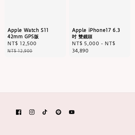
Apple Watch S11
Apple iPhone17 6.3
42mm GPS版
吋 雙鏡頭
Sale
NT$ 12,500
Regular
Regular
NT$ 5,000
-
NT$
price
price
price
34,890
NT$ 12,900