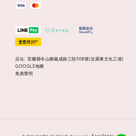
店址: 宜蘭縣冬山鄉義成路三段508號(近羅東文化工場)
GOOGLE地圖
免責聲明