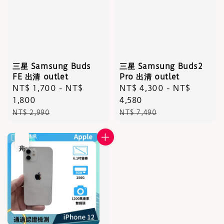
三星 Samsung Buds
三星 Samsung Buds2
FE 出清 outlet
Pro 出清 outlet
Sale
NT$ 1,700
-
NT$
Sale
NT$ 4,300
-
NT$
price
1,800
price
4,580
Regular
Regular
NT$ 2,990
NT$ 7,490
price
price
售完