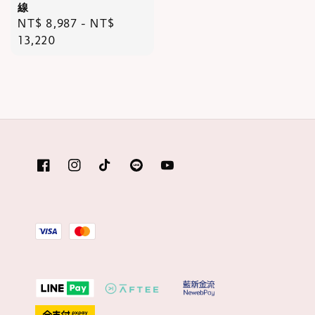
線
Regular
NT$ 8,987
-
NT$
price
13,220