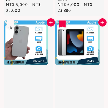
Regular
NT$ 5,000
-
NT$
Regular
NT$ 5,000
-
NT$
price
25,000
price
23,880
售完
優惠