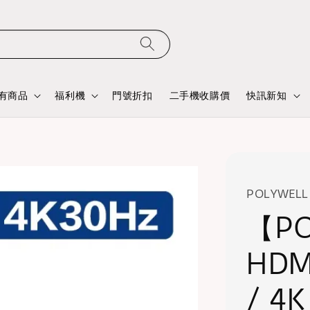
有商品
福利機
門號折扣
二手機收購價
快訊新知
POLYWELL
【PO
HDM
/ 4