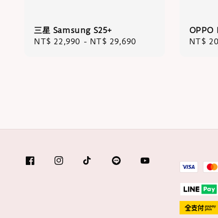
三星 Samsung S25+
OPPO 
Regular
NT$ 22,990
-
NT$ 29,690
Regula
NT$ 20
price
price