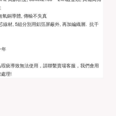
 
 無氧銅導體, 傳輸不失真  
 滿芯線材, 5組分別用鋁箔屏蔽外, 再加編織層.  抗干
一年
品瑕疵導致無法使用，請聯繫賣場客服，我們會用
處理!