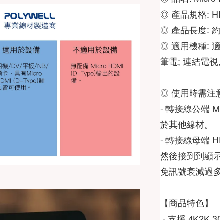
◎ 產品長度: 約
◎ 適用機種: 適
筆電; 連結電視,
◎ 使用時需注意
- 轉接線公端 M
於其他線材。 
- 轉接線母端 HD
然後接到到顯示
免訊號衰減過多
 - 支援 4K2K 