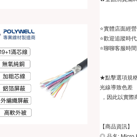
⭐️聊聊客服時間 : 
★點擊選項規
 ，因此以實際
◎ 品名: Micro 