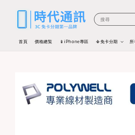
搜尋
首頁
價格總覧
📱iPhone專區
📳免卡分期
所