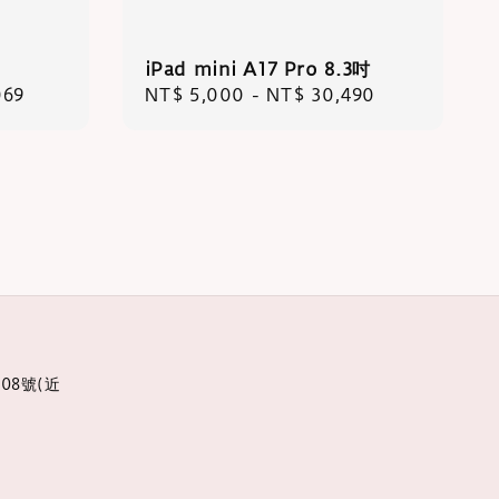
iPad mini A17 Pro 8.3吋
069
Regular
NT$ 5,000
-
NT$ 30,490
price
08號(近