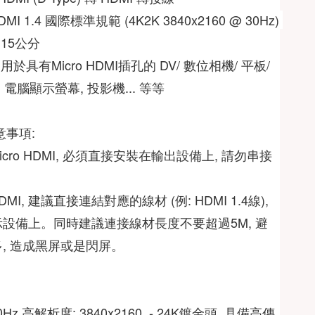
◎ 產品規格: HDMI 1.4 國際標準規範 (4K2K 3840x2160 @ 30Hz) 
15公分 
用於具有Micro HDMI插孔的 DV/ 數位相機/ 平板/ 
 電腦顯示螢幕, 投影機... 等等
事項:  
icro HDMI, 必須直接安裝在輸出設備上, 請勿串接
MI, 建議直接連結對應的線材 (例: HDMI 1.4線), 
設備上。同時建議連接線材長度不要超過5M, 避
, 造成黑屏或是閃屏。
30Hz 高解析度; 3840x2160  - 24K鍍金頭, 具備高傳