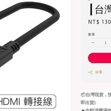
┃台
Regular
NT$ 13
price
數量
分享
📦台灣現貨，
🔥全館消費滿