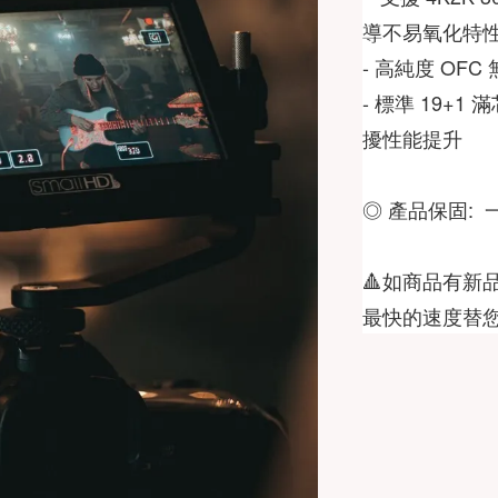
導不易氧化特性 
- 高純度 OFC
- 標準 19+1
擾性能提升 
◎ 產品保固:  
🔺如商品有新
最快的速度替您