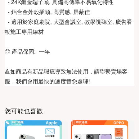
  - 24K鍍金端子頭, 具備高傳導不易氧化特性
  - 鋁合金外殼插頭, 高質感, 屏蔽佳
  - 適用於家庭劇院, 大型會議室, 教學視聽室, 廣告看
板施工專用線材
◎ 產品保固:  一年
🔺如商品有新品瑕疵導致無法使用，請聯繫賣場客
服，我們會用最快的速度替您處理!
您可能也喜歡