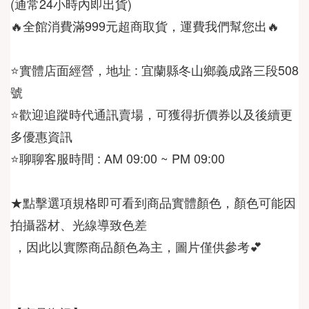
🔥全館消費滿999元超商取貨，運費我們幫您出🔥
⭐️實體店面經營，地址 : 宜蘭縣冬山鄉義成路三段508
⭐️歡迎追蹤時代通訊賣場，可獲得折價券以及後續更
⭐️聊聊客服時間 : AM 09:00 ~ PM 09:00
★點擊選項規格即可看到商品實體顏色，顏色可能因
 ，因此以實際商品顏色為主，圖片僅供參考💕