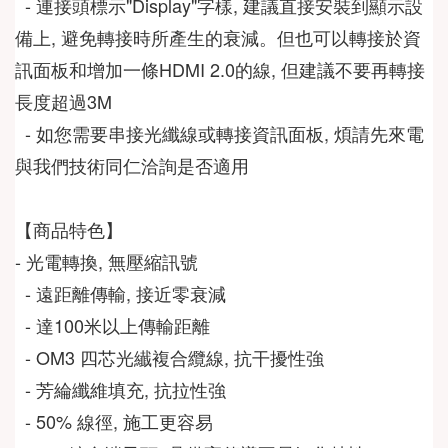
  - 連接頭標示"Display"字樣, 建議直接安裝到顯示設
備上, 避免轉接時所產生的衰減。但也可以轉接於資
訊面板和增加一條HDMI 2.0的線, 但建議不要再轉接
長度超過3M
  - 如您需要串接光纖線或轉接資訊面板, 煩請先來電
與我們技術同仁洽詢是否適用
- 光電轉換, 無壓縮訊號
  - 遠距離傳輸, 接近零衰減
  - 達100米以上傳輸距離
  - OM3 四芯光纎複合纜線, 抗干擾性強
  - 芳綸纖維填充, 抗拉性強
  - 50% 線徑, 施工更容易