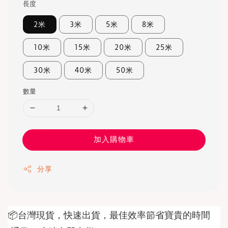
長度
2米
3米
5米
8米
10米
15米
20米
25米
30米
40米
50米
數量
加入購物車
分享
📦台灣現貨，快速出貨，最佳效率節省寶貴的時間