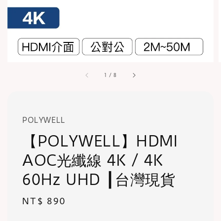
1
/
8
POLYWELL
【POLYWELL】HDMI
AOC光纖線 4K / 4K
60Hz UHD ┃台灣現貨
Regular
NT$ 890
price