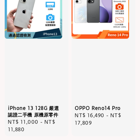
iPhone 13 128G 嚴選
OPPO Reno14 Pro
認證二手機 原機原零件
Regular
NT$ 16,490
-
NT$
Regular
NT$ 11,000
-
NT$
price
17,809
price
11,880