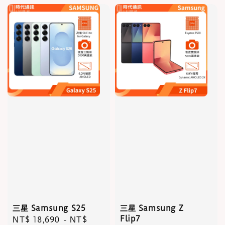
三星 Samsung S25
三星 Samsung Z
Flip7
Regular
NT$ 18,690
-
NT$