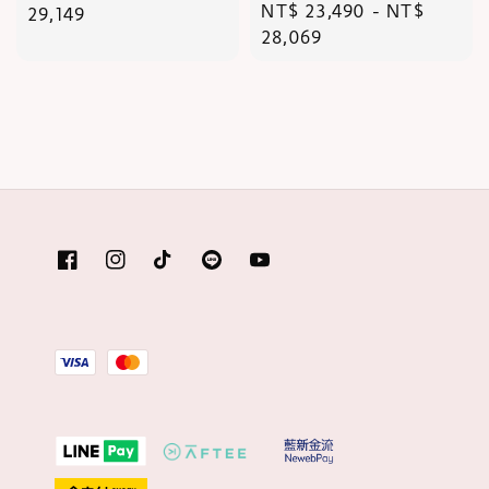
Regular
NT$ 23,490
-
NT$
price
29,149
price
28,069