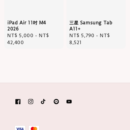
iPad Air 11吋 M4
三星 Samsung Tab
2026
A11+
Regular
NT$ 5,000
-
NT$
Regular
NT$ 5,790
-
NT$
price
42,400
price
8,521