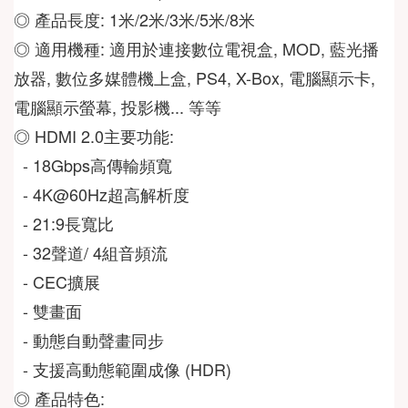
◎ 產品長度: 1米/2米/3米/5米/8米
◎ 適用機種: 適用於連接數位電視盒, MOD, 藍光播
放器, 數位多媒體機上盒, PS4, X-Box, 電腦顯示卡, 
電腦顯示螢幕, 投影機... 等等
◎ HDMI 2.0主要功能:
  - 18Gbps高傳輸頻寬
  - 4K@60Hz超高解析度
  - 21:9長寬比
  - 32聲道/ 4組音頻流
  - CEC擴展
  - 雙畫面
  - 動態自動聲畫同步
  - 支援高動態範圍成像 (HDR)
◎ 產品特色: