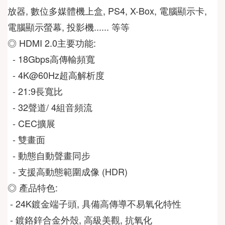
放器, 數位多媒體機上盒, PS4, X-Box, 電腦顯示卡, 
電腦顯示螢幕, 投影機...... 等等
◎ HDMI 2.0主要功能:
  - 18Gbps高傳輸頻寬
  - 4K@60Hz超高解析度
  - 21:9長寬比
  - 32聲道/ 4組音頻流
  - CEC擴展
  - 雙畫面
  - 動態自動聲畫同步
  - 支援高動態範圍成像 (HDR)
◎ 產品特色:
 - 24K鍍金端子頭, 具備高傳導不易氧化特性
 - 鍍鉻鋅合金外殼, 高級美觀, 抗氧化