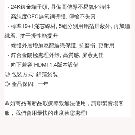
  - 24K鍍金端子頭, 具備高傳導不易氧化特性
  - 高純度OFC無氧銅導體, 傳輸不失真
  - 標準19+1滿芯線材, 5組分別用鋁箔屏蔽外, 再加編
織層.  抗干擾性能提升
  - 線體外層增加尼龍編織保護, 抗磨損, 更耐用
  - 鋅合金陽極處理外殼, 高質感, 屏蔽更佳
  - 向下兼容 HDMI 1.4版本設備  
◎ 包裝方式: 鋁箔袋裝
◎ 產品保固:  一年
🔺如商品有新品瑕疵導致無法使用，請聯繫賣場客
服，我們會用最快的速度替您處理!