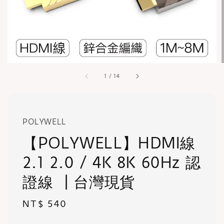
1
/
14
POLYWELL
【POLYWELL】HDMI線
2.1 2.0 / 4K 8K 60Hz 認
證線 ┃台灣現貨
Regular
NT$ 540
price