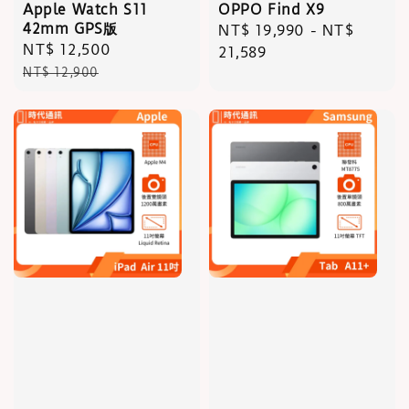
Apple Watch S11
OPPO Find X9
42mm GPS版
Regular
NT$ 19,990
-
NT$
Sale
NT$ 12,500
Regular
price
21,589
price
price
NT$ 12,900