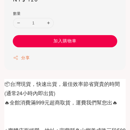
price
數量
加入購物車
分享
📦台灣現貨，快速出貨，最佳效率節省寶貴的時間
🔥全館消費滿999元超商取貨，運費我們幫您出🔥
⭐️實體店面經營，地址 : 宜蘭縣冬山鄉義成路三段508