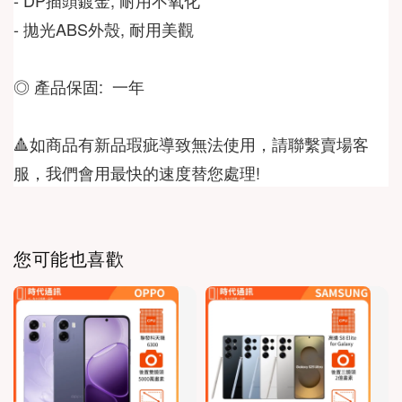
- 拋光ABS外殼, 耐用美觀 
◎ 產品保固:  一年
🔺如商品有新品瑕疵導致無法使用，請聯繫賣場客
服，我們會用最快的速度替您處理!
您可能也喜歡