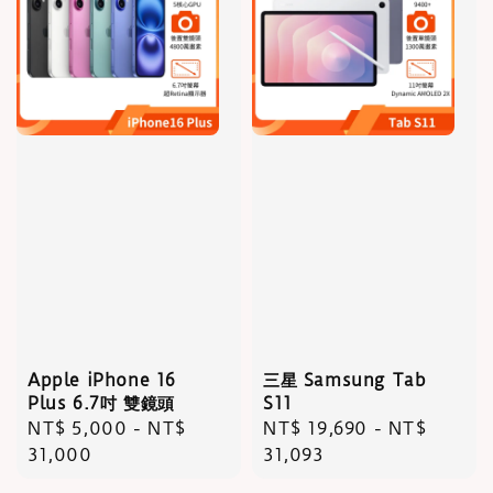
Apple iPhone 16
三星 Samsung Tab
Plus 6.7吋 雙鏡頭
S11
Regular
NT$ 5,000
-
NT$
Regular
NT$ 19,690
-
NT$
price
31,000
price
31,093