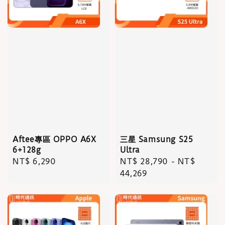
Aftee專區 OPPO A6X
三星 Samsung S25
6+128g
Ultra
Regular
NT$ 6,290
Regular
NT$ 28,790
-
NT$
price
price
44,269