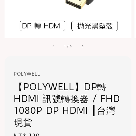
1
/
6
POLYWELL
【POLYWELL】DP轉
HDMI 訊號轉換器 / FHD
1080P DP HDMI ┃台灣
現貨
Regular
NT$ 120