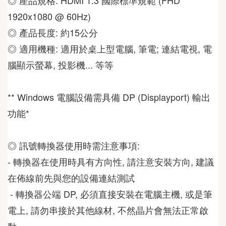
1920x1080 @ 60Hz) 
◎ 產品長度: 約15公分 
◎ 適用機種: 適用於桌上型電腦, 筆電; 連結電視, 電
腦顯示螢幕, 投影機... 等等   
** Windows 電腦設備需具備 DP (Displayport) 輸出
功能* 
◎ 訊號轉換器使用時需注意事項:    
- 轉換器在使用時具有方向性, 請注意安裝方向, 建議
在佈線前先與您的設備連結測試 
 - 轉換器公端 DP, 必須直接安裝在電腦主機, 或是筆
電上, 請勿串接於其他線材, 不然晶片會無法正常啟
動。  