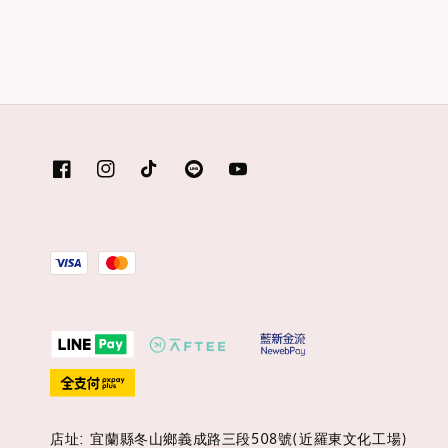
店址: 宜蘭縣冬山鄉義成路三段508號(近羅東文化工場)