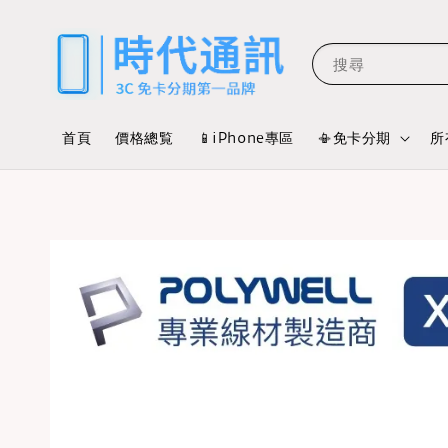
搜尋
首頁
價格總覧
📱iPhone專區
📳免卡分期
所