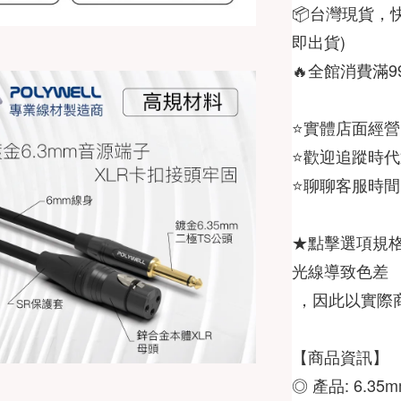
📦台灣現貨，
🔥全館消費滿
⭐️聊聊客服時間 : 
★點擊選項規
 ，因此以實際
◎ 產品: 
6.35