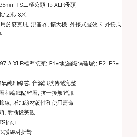
35mm TS二極公頭 To XLR母頭 
/ 2米/ 3米 
適用於麥克風, 混音器, 擴大機, 外接式聲效卡,外接式
等
-297-A XLR標準接頭; P1=地(編織隔離層); P2+P3=
G無氧純銅線芯, 音源訊號傳遞完整  
層和編織隔離層, 抗干擾無雜訊  
棉線, 增加線材韌性和使用壽命  
母頭, 耐插拔美觀  
TS插頭  
, 保護線材折彎 