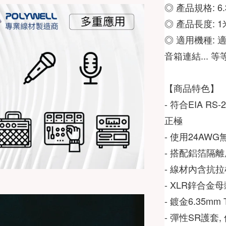
◎ 產品規格: 6.
◎ 產品長度: 1米
◎ 適用機種: 
音箱連結... 等
- 符合EIA RS
正極  
- 使用24AW
- 搭配鋁箔隔離
- 線材內含抗拉
- XLR鋅合金
- 鍍金6.35mm 
- 彈性SR護套