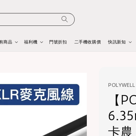
有商品
福利機
門號折扣
二手機收購價
快訊新知
POLYWELL
【PO
6.3
卡農