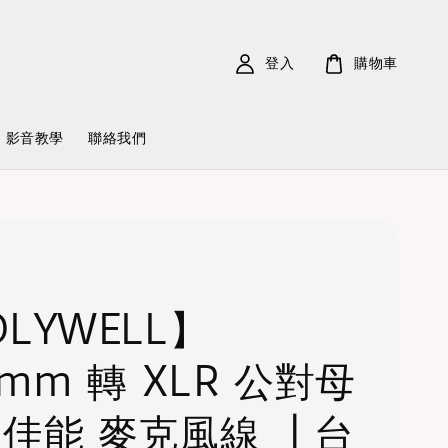
登入
購物車
影音教學
聯絡我們
LYWELL】
5mm 轉 XLR 公對母
 佳能 麥克風線 ┃台