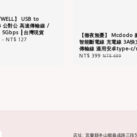
WELL】 USB to
-B 公對公 高速傳輸線 /
0 5Gbps ┃台灣現貨
【徹夜無憂】 Mcdodo
r
9
-
NT$ 127
智能斷電線 充電線 3A快
傳輸線 適用安卓type-c/m
Sale
NT$ 399
Regular
NT$ 699
price
price
店址: 宜蘭縣冬山鄉義成路三段5