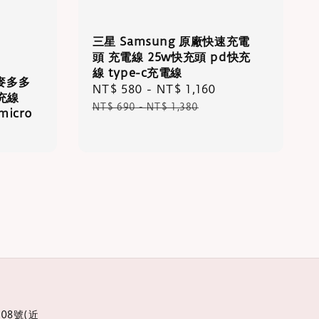
三星 Samsung 原廠快速充電
頭 充電線 25w快充頭 pd快充
線 type-c充電線
 麥多多
Sale
NT$ 580
-
NT$ 1,160
Regular
充線
price
price
NT$ 690
-
NT$ 1,380
icro
08號(近