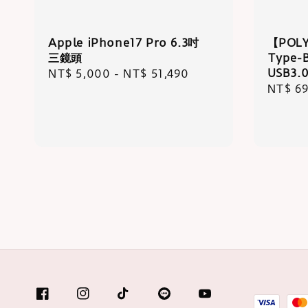
Apple iPhone17 Pro 6.3吋
【POLY
三鏡頭
Type
USB3.
Regular
NT$ 5,000
-
NT$ 51,490
Regula
NT$ 6
price
price