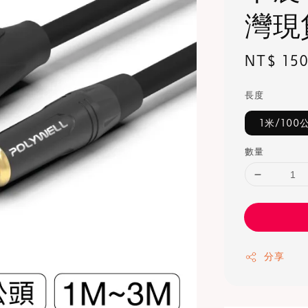
灣現
Regular
NT$ 15
price
長度
1米/100
數量
分享